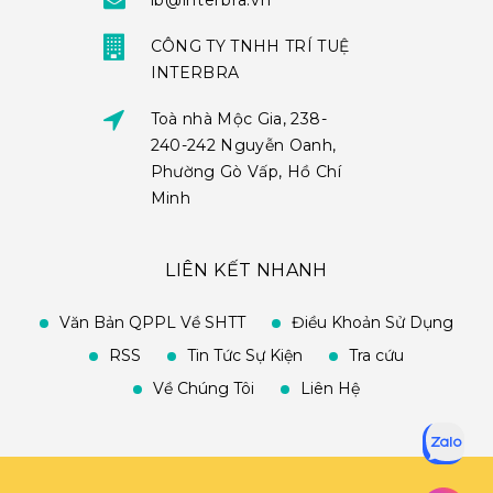
ib@interbra.vn
CÔNG TY TNHH TRÍ TUỆ
INTERBRA
Toà nhà Mộc Gia, 238-
240-242 Nguyễn Oanh,
Phường Gò Vấp, Hồ Chí
Minh
LIÊN KẾT NHANH
Văn Bản QPPL Về SHTT
Điều Khoản Sử Dụng
RSS
Tin Tức Sự Kiện
Tra cứu
Về Chúng Tôi
Liên Hệ