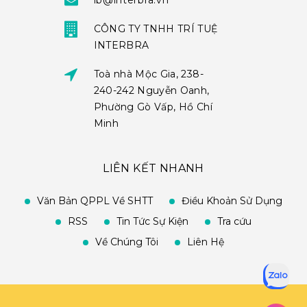
ib@interbra.vn
CÔNG TY TNHH TRÍ TUỆ
INTERBRA
Toà nhà Mộc Gia, 238-
240-242 Nguyễn Oanh,
Phường Gò Vấp, Hồ Chí
Minh
LIÊN KẾT NHANH
Văn Bản QPPL Về SHTT
Điều Khoản Sử Dụng
RSS
Tin Tức Sự Kiện
Tra cứu
Về Chúng Tôi
Liên Hệ