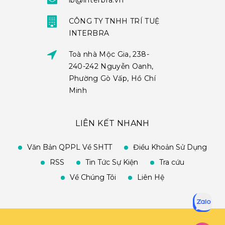
ib@interbra.vn
CÔNG TY TNHH TRÍ TUỆ
INTERBRA
Toà nhà Mộc Gia, 238-
240-242 Nguyễn Oanh,
Phường Gò Vấp, Hồ Chí
Minh
LIÊN KẾT NHANH
Văn Bản QPPL Về SHTT
Điều Khoản Sử Dụng
RSS
Tin Tức Sự Kiện
Tra cứu
Về Chúng Tôi
Liên Hệ