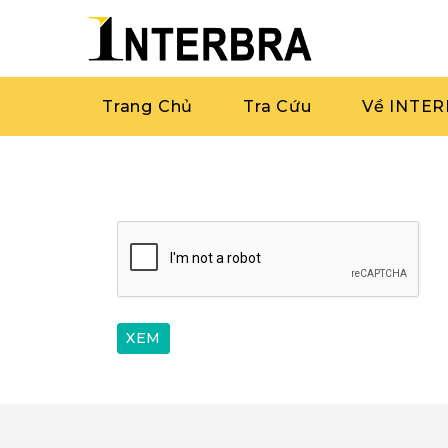
Trang Chủ
Tra Cứu
Về INTE