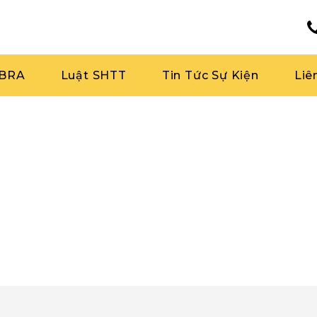
RBRA
Luật SHTT
Tin Tức Sự Kiện
Liê