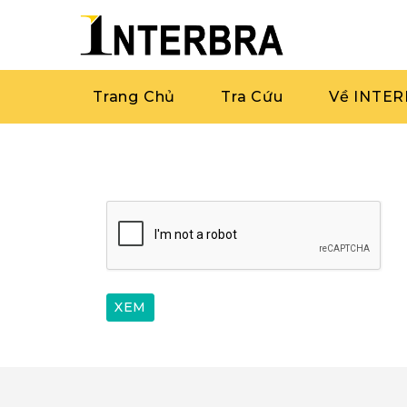
Trang Chủ
Tra Cứu
Về INTE