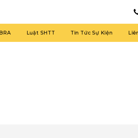
RBRA
Luật SHTT
Tin Tức Sự Kiện
Liê