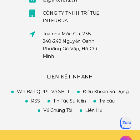
ib@interbra.vn
CÔNG TY TNHH TRÍ TUỆ
INTERBRA
Toà nhà Mộc Gia, 238-
240-242 Nguyễn Oanh,
Phường Gò Vấp, Hồ Chí
Minh
LIÊN KẾT NHANH
Văn Bản QPPL Về SHTT
Điều Khoản Sử Dụng
RSS
Tin Tức Sự Kiện
Tra cứu
Về Chúng Tôi
Liên Hệ