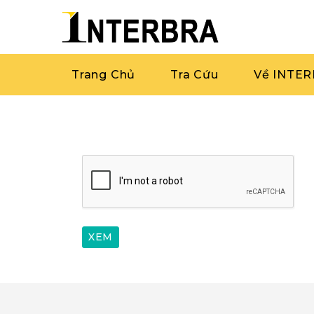
Trang Chủ
Tra Cứu
Về INTE