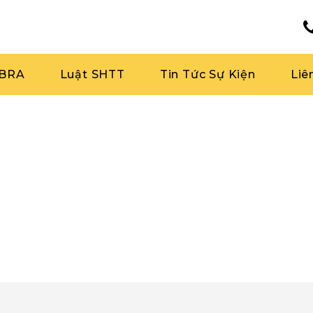
RBRA
Luật SHTT
Tin Tức Sự Kiện
Liê