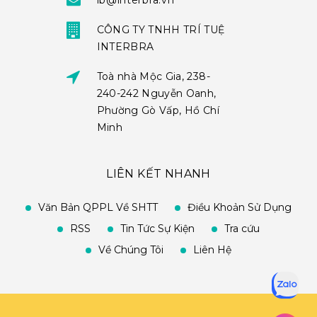
ib@interbra.vn
CÔNG TY TNHH TRÍ TUỆ
INTERBRA
Toà nhà Mộc Gia, 238-
240-242 Nguyễn Oanh,
Phường Gò Vấp, Hồ Chí
Minh
LIÊN KẾT NHANH
Văn Bản QPPL Về SHTT
Điều Khoản Sử Dụng
RSS
Tin Tức Sự Kiện
Tra cứu
Về Chúng Tôi
Liên Hệ