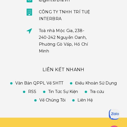
ib@interbra.vn
CÔNG TY TNHH TRÍ TUỆ
INTERBRA
Toà nhà Mộc Gia, 238-
240-242 Nguyễn Oanh,
Phường Gò Vấp, Hồ Chí
Minh
LIÊN KẾT NHANH
Văn Bản QPPL Về SHTT
Điều Khoản Sử Dụng
RSS
Tin Tức Sự Kiện
Tra cứu
Về Chúng Tôi
Liên Hệ