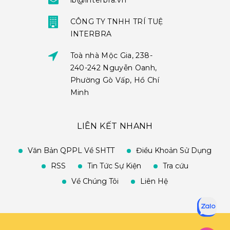
ib@interbra.vn
CÔNG TY TNHH TRÍ TUỆ
INTERBRA
Toà nhà Mộc Gia, 238-
240-242 Nguyễn Oanh,
Phường Gò Vấp, Hồ Chí
Minh
LIÊN KẾT NHANH
Văn Bản QPPL Về SHTT
Điều Khoản Sử Dụng
RSS
Tin Tức Sự Kiện
Tra cứu
Về Chúng Tôi
Liên Hệ