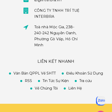
ib@interbra.vn
CÔNG TY TNHH TRÍ TUỆ
INTERBRA
Toà nhà Mộc Gia, 238-
240-242 Nguyễn Oanh,
Phường Gò Vấp, Hồ Chí
Minh
LIÊN KẾT NHANH
Văn Bản QPPL Về SHTT
Điều Khoản Sử Dụng
RSS
Tin Tức Sự Kiện
Tra cứu
Về Chúng Tôi
Liên Hệ