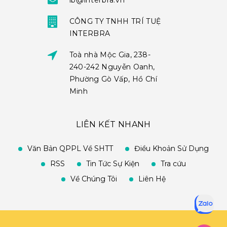
ib@interbra.vn
CÔNG TY TNHH TRÍ TUỆ
INTERBRA
Toà nhà Mộc Gia, 238-
240-242 Nguyễn Oanh,
Phường Gò Vấp, Hồ Chí
Minh
LIÊN KẾT NHANH
Văn Bản QPPL Về SHTT
Điều Khoản Sử Dụng
RSS
Tin Tức Sự Kiện
Tra cứu
Về Chúng Tôi
Liên Hệ