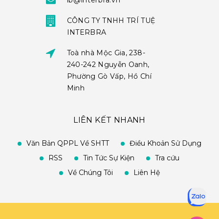
ib@interbra.vn
CÔNG TY TNHH TRÍ TUỆ
INTERBRA
Toà nhà Mộc Gia, 238-
240-242 Nguyễn Oanh,
Phường Gò Vấp, Hồ Chí
Minh
LIÊN KẾT NHANH
Văn Bản QPPL Về SHTT
Điều Khoản Sử Dụng
RSS
Tin Tức Sự Kiện
Tra cứu
Về Chúng Tôi
Liên Hệ