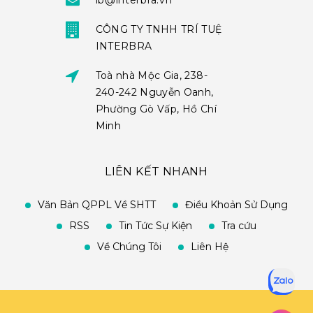
ib@interbra.vn
CÔNG TY TNHH TRÍ TUỆ
INTERBRA
Toà nhà Mộc Gia, 238-
240-242 Nguyễn Oanh,
Phường Gò Vấp, Hồ Chí
Minh
LIÊN KẾT NHANH
Văn Bản QPPL Về SHTT
Điều Khoản Sử Dụng
RSS
Tin Tức Sự Kiện
Tra cứu
Về Chúng Tôi
Liên Hệ