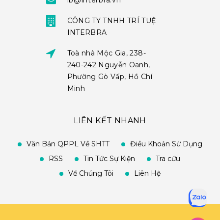
ib@interbra.vn
CÔNG TY TNHH TRÍ TUỆ
INTERBRA
Toà nhà Mộc Gia, 238-
240-242 Nguyễn Oanh,
Phường Gò Vấp, Hồ Chí
Minh
LIÊN KẾT NHANH
Văn Bản QPPL Về SHTT
Điều Khoản Sử Dụng
RSS
Tin Tức Sự Kiện
Tra cứu
Về Chúng Tôi
Liên Hệ