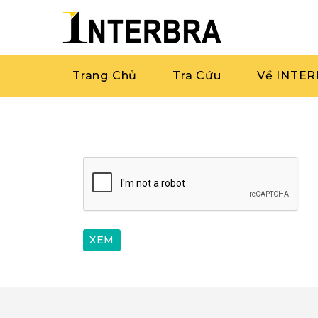
Trang Chủ
Tra Cứu
Về INTE