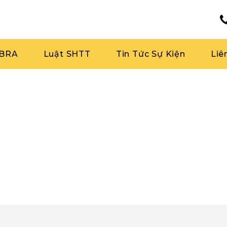
RBRA
Luật SHTT
Tin Tức Sự Kiện
Liê