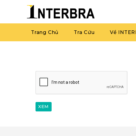
Trang Chủ
Tra Cứu
Về INTE