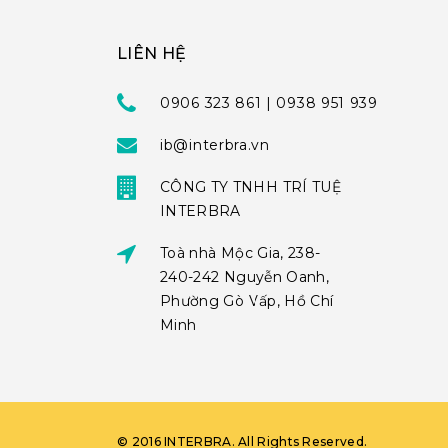
LIÊN HỆ
0906 323 861 | 0938 951 939
ib@interbra.vn
CÔNG TY TNHH TRÍ TUỆ
INTERBRA
Toà nhà Mộc Gia, 238-
240-242 Nguyễn Oanh,
Phường Gò Vấp, Hồ Chí
Minh
©
2016
INTERBRA
. All Rights Reserved.