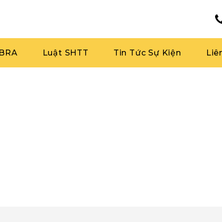
RBRA
Luật SHTT
Tin Tức Sự Kiện
Liê