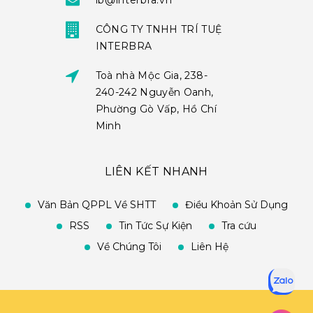
ib@interbra.vn
CÔNG TY TNHH TRÍ TUỆ
INTERBRA
Toà nhà Mộc Gia, 238-
240-242 Nguyễn Oanh,
Phường Gò Vấp, Hồ Chí
Minh
LIÊN KẾT NHANH
Văn Bản QPPL Về SHTT
Điều Khoản Sử Dụng
RSS
Tin Tức Sự Kiện
Tra cứu
Về Chúng Tôi
Liên Hệ