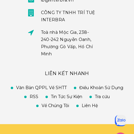
ib@interbra.vn
CÔNG TY TNHH TRÍ TUỆ
INTERBRA
Toà nhà Mộc Gia, 238-
240-242 Nguyễn Oanh,
Phường Gò Vấp, Hồ Chí
Minh
LIÊN KẾT NHANH
Văn Bản QPPL Về SHTT
Điều Khoản Sử Dụng
RSS
Tin Tức Sự Kiện
Tra cứu
Về Chúng Tôi
Liên Hệ