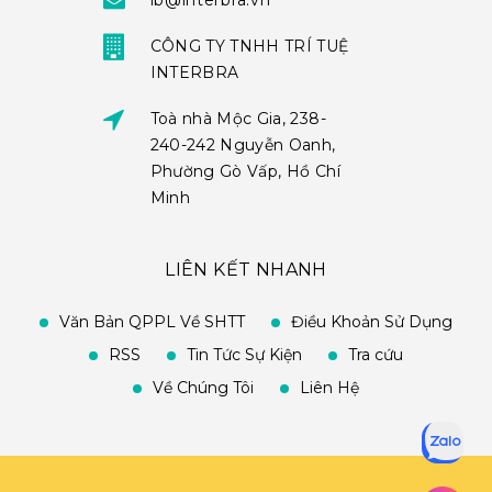
ib@interbra.vn
CÔNG TY TNHH TRÍ TUỆ
INTERBRA
Toà nhà Mộc Gia, 238-
240-242 Nguyễn Oanh,
Phường Gò Vấp, Hồ Chí
Minh
LIÊN KẾT NHANH
Văn Bản QPPL Về SHTT
Điều Khoản Sử Dụng
RSS
Tin Tức Sự Kiện
Tra cứu
Về Chúng Tôi
Liên Hệ