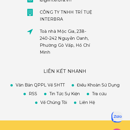
ib@interbra.vn
CÔNG TY TNHH TRÍ TUỆ
INTERBRA
Toà nhà Mộc Gia, 238-
240-242 Nguyễn Oanh,
Phường Gò Vấp, Hồ Chí
Minh
LIÊN KẾT NHANH
Văn Bản QPPL Về SHTT
Điều Khoản Sử Dụng
RSS
Tin Tức Sự Kiện
Tra cứu
Về Chúng Tôi
Liên Hệ