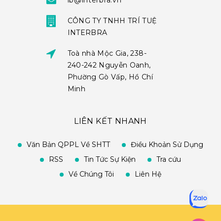
ib@interbra.vn
CÔNG TY TNHH TRÍ TUỆ
INTERBRA
Toà nhà Mộc Gia, 238-
240-242 Nguyễn Oanh,
Phường Gò Vấp, Hồ Chí
Minh
LIÊN KẾT NHANH
Văn Bản QPPL Về SHTT
Điều Khoản Sử Dụng
RSS
Tin Tức Sự Kiện
Tra cứu
Về Chúng Tôi
Liên Hệ