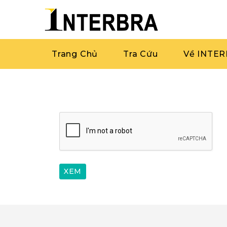
Trang Chủ
Tra Cứu
Về INTE