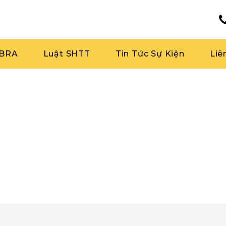
RBRA
Luật SHTT
Tin Tức Sự Kiện
Liê