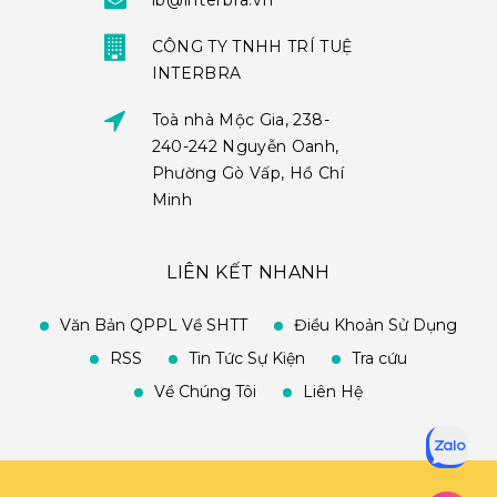
ib@interbra.vn
CÔNG TY TNHH TRÍ TUỆ
INTERBRA
Toà nhà Mộc Gia, 238-
240-242 Nguyễn Oanh,
Phường Gò Vấp, Hồ Chí
Minh
LIÊN KẾT NHANH
Văn Bản QPPL Về SHTT
Điều Khoản Sử Dụng
RSS
Tin Tức Sự Kiện
Tra cứu
Về Chúng Tôi
Liên Hệ