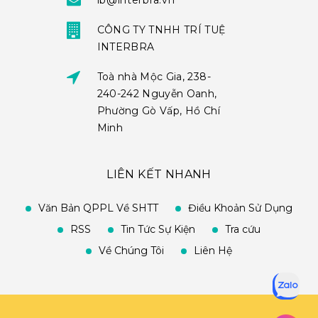
ib@interbra.vn
CÔNG TY TNHH TRÍ TUỆ
INTERBRA
Toà nhà Mộc Gia, 238-
240-242 Nguyễn Oanh,
Phường Gò Vấp, Hồ Chí
Minh
LIÊN KẾT NHANH
Văn Bản QPPL Về SHTT
Điều Khoản Sử Dụng
RSS
Tin Tức Sự Kiện
Tra cứu
Về Chúng Tôi
Liên Hệ