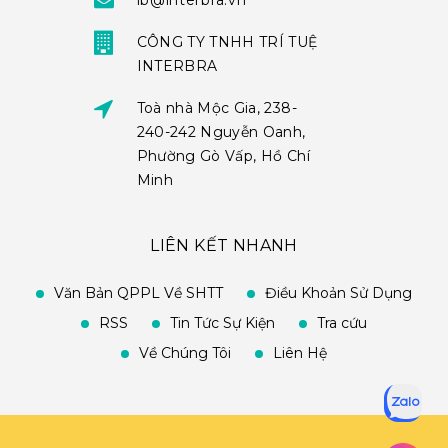
ib@interbra.vn
CÔNG TY TNHH TRÍ TUỆ
INTERBRA
Toà nhà Mộc Gia, 238-
240-242 Nguyễn Oanh,
Phường Gò Vấp, Hồ Chí
Minh
LIÊN KẾT NHANH
Văn Bản QPPL Về SHTT
Điều Khoản Sử Dụng
RSS
Tin Tức Sự Kiện
Tra cứu
Về Chúng Tôi
Liên Hệ