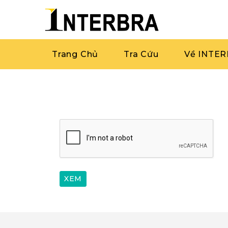
Trang Chủ
Tra Cứu
Về INTE