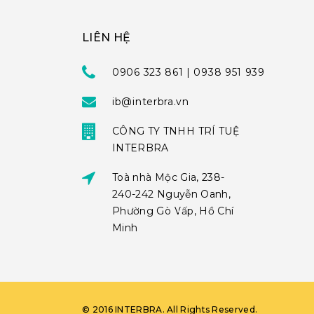
LIÊN HỆ
0906 323 861 | 0938 951 939
ib@interbra.vn
CÔNG TY TNHH TRÍ TUỆ
INTERBRA
Toà nhà Mộc Gia, 238-
240-242 Nguyễn Oanh,
Phường Gò Vấp, Hồ Chí
Minh
©
2016
INTERBRA
. All Rights Reserved.