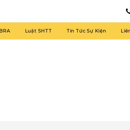
RBRA
Luật SHTT
Tin Tức Sự Kiện
Liê