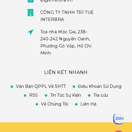
ib@interbra.vn
CÔNG TY TNHH TRÍ TUỆ
INTERBRA
Toà nhà Mộc Gia, 238-
240-242 Nguyễn Oanh,
Phường Gò Vấp, Hồ Chí
Minh
LIÊN KẾT NHANH
Văn Bản QPPL Về SHTT
Điều Khoản Sử Dụng
RSS
Tin Tức Sự Kiện
Tra cứu
Về Chúng Tôi
Liên Hệ