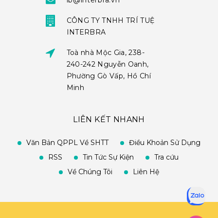
ib@interbra.vn
CÔNG TY TNHH TRÍ TUỆ
INTERBRA
Toà nhà Mộc Gia, 238-
240-242 Nguyễn Oanh,
Phường Gò Vấp, Hồ Chí
Minh
LIÊN KẾT NHANH
Văn Bản QPPL Về SHTT
Điều Khoản Sử Dụng
RSS
Tin Tức Sự Kiện
Tra cứu
Về Chúng Tôi
Liên Hệ