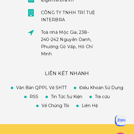
ib@interbra.vn
CÔNG TY TNHH TRÍ TUỆ
INTERBRA
Toà nhà Mộc Gia, 238-
240-242 Nguyễn Oanh,
Phường Gò Vấp, Hồ Chí
Minh
LIÊN KẾT NHANH
Văn Bản QPPL Về SHTT
Điều Khoản Sử Dụng
RSS
Tin Tức Sự Kiện
Tra cứu
Về Chúng Tôi
Liên Hệ