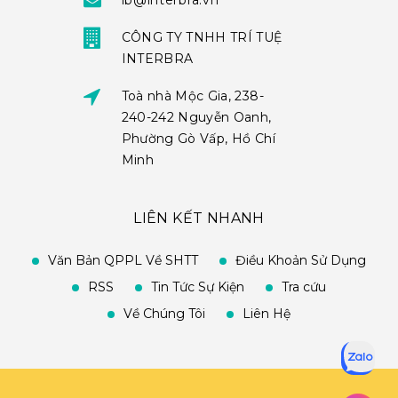
ib@interbra.vn
CÔNG TY TNHH TRÍ TUỆ
INTERBRA
Toà nhà Mộc Gia, 238-
240-242 Nguyễn Oanh,
Phường Gò Vấp, Hồ Chí
Minh
LIÊN KẾT NHANH
Văn Bản QPPL Về SHTT
Điều Khoản Sử Dụng
RSS
Tin Tức Sự Kiện
Tra cứu
Về Chúng Tôi
Liên Hệ