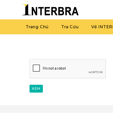
Trang Chủ
Tra Cứu
Về INTE