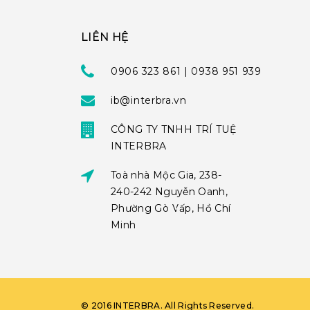
LIÊN HỆ
0906 323 861 | 0938 951 939
ib@interbra.vn
CÔNG TY TNHH TRÍ TUỆ
INTERBRA
Toà nhà Mộc Gia, 238-
240-242 Nguyễn Oanh,
Phường Gò Vấp, Hồ Chí
Minh
©
2016
INTERBRA
. All Rights Reserved.