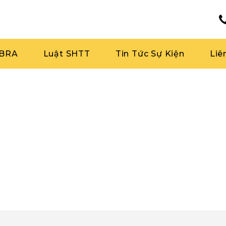
RBRA
Luật SHTT
Tin Tức Sự Kiện
Liê