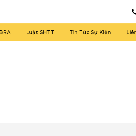
RBRA
Luật SHTT
Tin Tức Sự Kiện
Liê