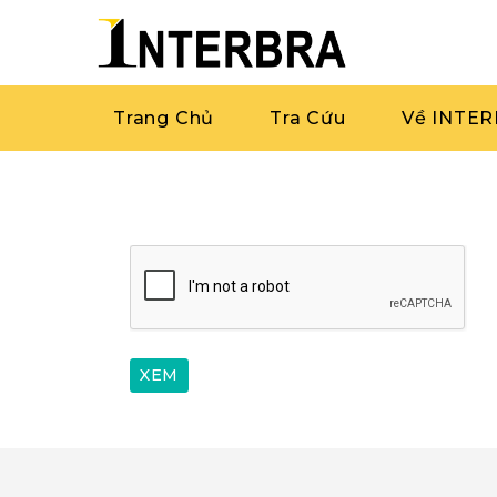
Trang Chủ
Tra Cứu
Về INTE