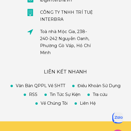
ib@interbra.vn
CÔNG TY TNHH TRÍ TUỆ
INTERBRA
Toà nhà Mộc Gia, 238-
240-242 Nguyễn Oanh,
Phường Gò Vấp, Hồ Chí
Minh
LIÊN KẾT NHANH
Văn Bản QPPL Về SHTT
Điều Khoản Sử Dụng
RSS
Tin Tức Sự Kiện
Tra cứu
Về Chúng Tôi
Liên Hệ