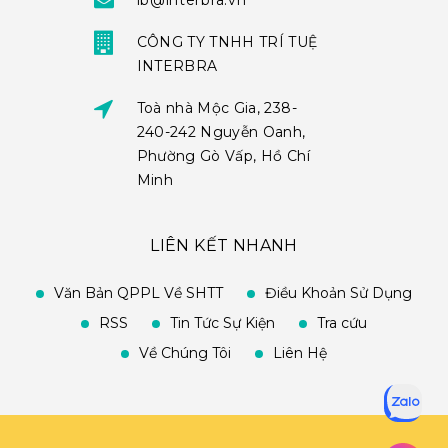
ib@interbra.vn
CÔNG TY TNHH TRÍ TUỆ
INTERBRA
Toà nhà Mộc Gia, 238-
240-242 Nguyễn Oanh,
Phường Gò Vấp, Hồ Chí
Minh
LIÊN KẾT NHANH
Văn Bản QPPL Về SHTT
Điều Khoản Sử Dụng
RSS
Tin Tức Sự Kiện
Tra cứu
Về Chúng Tôi
Liên Hệ