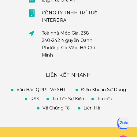
ib@interbra.vn
CÔNG TY TNHH TRÍ TUỆ
INTERBRA
Toà nhà Mộc Gia, 238-
240-242 Nguyễn Oanh,
Phường Gò Vấp, Hồ Chí
Minh
LIÊN KẾT NHANH
Văn Bản QPPL Về SHTT
Điều Khoản Sử Dụng
RSS
Tin Tức Sự Kiện
Tra cứu
Về Chúng Tôi
Liên Hệ