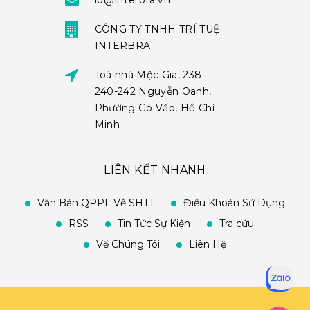
ib@interbra.vn
CÔNG TY TNHH TRÍ TUỆ
INTERBRA
Toà nhà Mộc Gia, 238-
240-242 Nguyễn Oanh,
Phường Gò Vấp, Hồ Chí
Minh
LIÊN KẾT NHANH
Văn Bản QPPL Về SHTT
Điều Khoản Sử Dụng
RSS
Tin Tức Sự Kiện
Tra cứu
Về Chúng Tôi
Liên Hệ