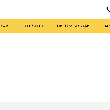
RBRA
Luật SHTT
Tin Tức Sự Kiện
Liê