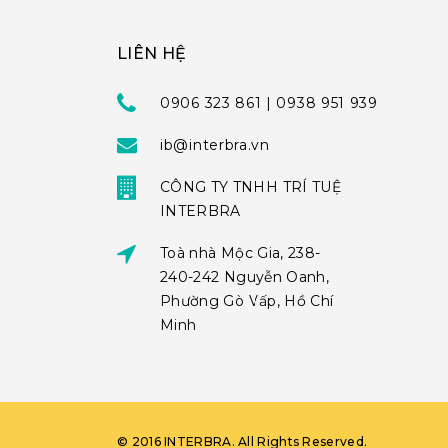
LIÊN HỆ
0906 323 861 | 0938 951 939
ib@interbra.vn
CÔNG TY TNHH TRÍ TUỆ
INTERBRA
Toà nhà Mộc Gia, 238-
240-242 Nguyễn Oanh,
Phường Gò Vấp, Hồ Chí
Minh
©
2016
INTERBRA
. All Rights Reserved.