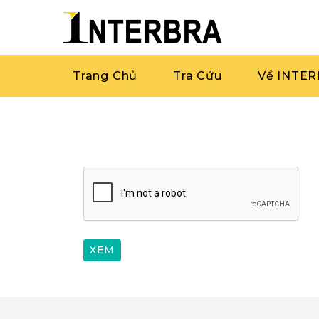
Trang Chủ
Tra Cứu
Về INTE