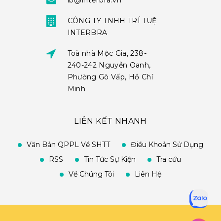
ib@interbra.vn
CÔNG TY TNHH TRÍ TUỆ
INTERBRA
Toà nhà Mộc Gia, 238-
240-242 Nguyễn Oanh,
Phường Gò Vấp, Hồ Chí
Minh
LIÊN KẾT NHANH
Văn Bản QPPL Về SHTT
Điều Khoản Sử Dụng
RSS
Tin Tức Sự Kiện
Tra cứu
Về Chúng Tôi
Liên Hệ