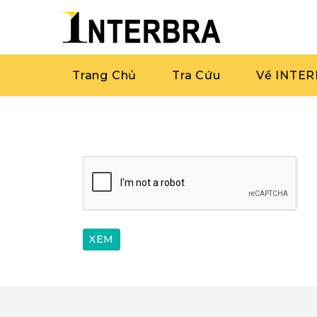
Trang Chủ
Tra Cứu
Về INTE