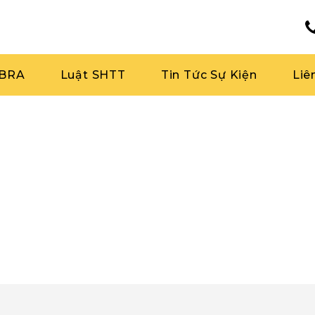
RBRA
Luật SHTT
Tin Tức Sự Kiện
Liê