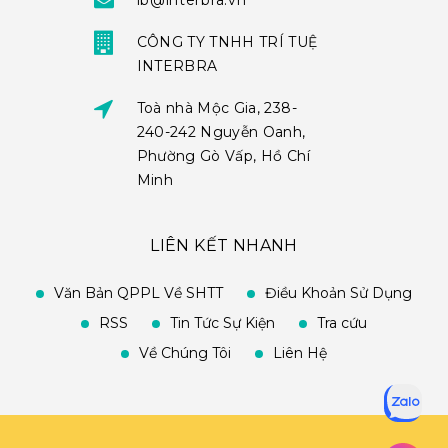
ib@interbra.vn
CÔNG TY TNHH TRÍ TUỆ
INTERBRA
Toà nhà Mộc Gia, 238-
240-242 Nguyễn Oanh,
Phường Gò Vấp, Hồ Chí
Minh
LIÊN KẾT NHANH
Văn Bản QPPL Về SHTT
Điều Khoản Sử Dụng
RSS
Tin Tức Sự Kiện
Tra cứu
Về Chúng Tôi
Liên Hệ