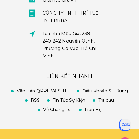
ib@interbra.vn
CÔNG TY TNHH TRÍ TUỆ
INTERBRA
Toà nhà Mộc Gia, 238-
240-242 Nguyễn Oanh,
Phường Gò Vấp, Hồ Chí
Minh
LIÊN KẾT NHANH
Văn Bản QPPL Về SHTT
Điều Khoản Sử Dụng
RSS
Tin Tức Sự Kiện
Tra cứu
Về Chúng Tôi
Liên Hệ