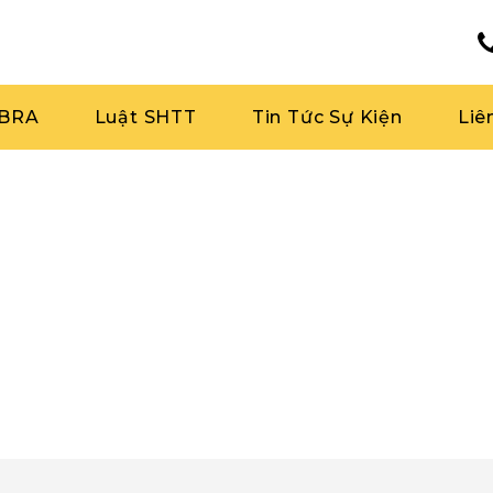
RBRA
Luật SHTT
Tin Tức Sự Kiện
Liê