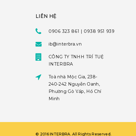
LIÊN HỆ
0906 323 861 | 0938 951 939
ib@interbra.vn
CÔNG TY TNHH TRÍ TUỆ
INTERBRA
Toà nhà Mộc Gia, 238-
240-242 Nguyễn Oanh,
Phường Gò Vấp, Hồ Chí
Minh
©
2016
INTERBRA
. All Rights Reserved.