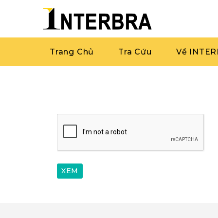
Trang Chủ
Tra Cứu
Về INTE