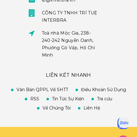
ib@interbra.vn
CÔNG TY TNHH TRÍ TUỆ
INTERBRA
Toà nhà Mộc Gia, 238-
240-242 Nguyễn Oanh,
Phường Gò Vấp, Hồ Chí
Minh
LIÊN KẾT NHANH
Văn Bản QPPL Về SHTT
Điều Khoản Sử Dụng
RSS
Tin Tức Sự Kiện
Tra cứu
Về Chúng Tôi
Liên Hệ