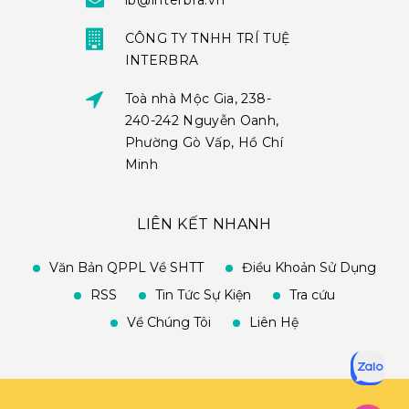
ib@interbra.vn
CÔNG TY TNHH TRÍ TUỆ
INTERBRA
Toà nhà Mộc Gia, 238-
240-242 Nguyễn Oanh,
Phường Gò Vấp, Hồ Chí
Minh
LIÊN KẾT NHANH
Văn Bản QPPL Về SHTT
Điều Khoản Sử Dụng
RSS
Tin Tức Sự Kiện
Tra cứu
Về Chúng Tôi
Liên Hệ