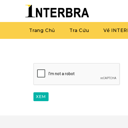
Trang Chủ
Tra Cứu
Về INTE