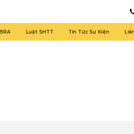
RBRA
Luật SHTT
Tin Tức Sự Kiện
Liê