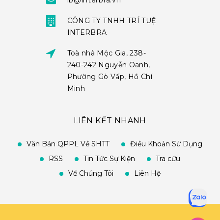
ib@interbra.vn
CÔNG TY TNHH TRÍ TUỆ
INTERBRA
Toà nhà Mộc Gia, 238-
240-242 Nguyễn Oanh,
Phường Gò Vấp, Hồ Chí
Minh
LIÊN KẾT NHANH
Văn Bản QPPL Về SHTT
Điều Khoản Sử Dụng
RSS
Tin Tức Sự Kiện
Tra cứu
Về Chúng Tôi
Liên Hệ