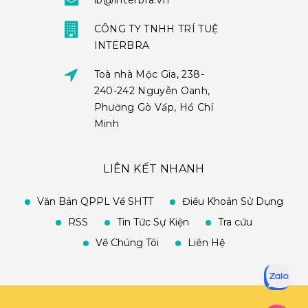
ib@interbra.vn
CÔNG TY TNHH TRÍ TUỆ
INTERBRA
Toà nhà Mộc Gia, 238-
240-242 Nguyễn Oanh,
Phường Gò Vấp, Hồ Chí
Minh
LIÊN KẾT NHANH
Văn Bản QPPL Về SHTT
Điều Khoản Sử Dụng
RSS
Tin Tức Sự Kiện
Tra cứu
Về Chúng Tôi
Liên Hệ