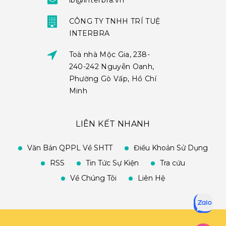
ib@interbra.vn
CÔNG TY TNHH TRÍ TUỆ
INTERBRA
Toà nhà Mộc Gia, 238-
240-242 Nguyễn Oanh,
Phường Gò Vấp, Hồ Chí
Minh
LIÊN KẾT NHANH
Văn Bản QPPL Về SHTT
Điều Khoản Sử Dụng
RSS
Tin Tức Sự Kiện
Tra cứu
Về Chúng Tôi
Liên Hệ