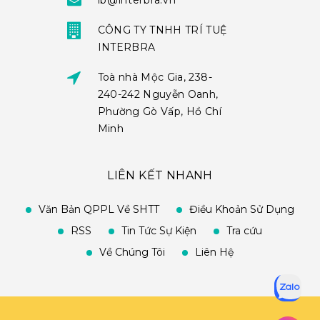
ib@interbra.vn
CÔNG TY TNHH TRÍ TUỆ
INTERBRA
Toà nhà Mộc Gia, 238-
240-242 Nguyễn Oanh,
Phường Gò Vấp, Hồ Chí
Minh
LIÊN KẾT NHANH
Văn Bản QPPL Về SHTT
Điều Khoản Sử Dụng
RSS
Tin Tức Sự Kiện
Tra cứu
Về Chúng Tôi
Liên Hệ